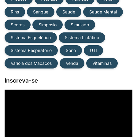
Rins
Sangue
Saúde
Saúde Mental
Scores
Simpósio
Simulado
Sistema Esquelético
Sistema Linfático
Sistema Respiratório
Sono
UTI
Varíola dos Macacos
Venda
Vitaminas
Inscreva-se