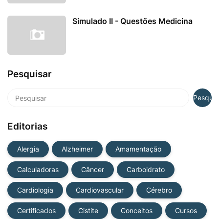
Simulado II - Questões Medicina
Pesquisar
Editorias
Alergia
Alzheimer
Amamentação
Calculadoras
Câncer
Carboidrato
Cardiologia
Cardiovascular
Cérebro
Certificados
Cistite
Conceitos
Cursos