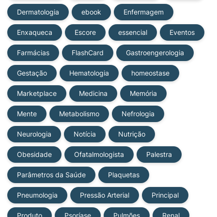
Dermatologia
ebook
Enfermagem
Enxaqueca
Escore
essencial
Eventos
Farmácias
FlashCard
Gastroengerologia
Gestação
Hematologia
homeostase
Marketplace
Medicina
Memória
Mente
Metabolismo
Nefrologia
Neurologia
Notícia
Nutrição
Obesidade
Ofatalmologista
Palestra
Parâmetros da Saúde
Plaquetas
Pneumologia
Pressão Arterial
Principal
Produto
Psoríase
Pulmões
Renal