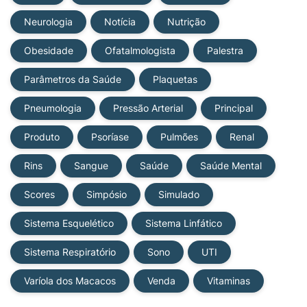
Neurologia
Notícia
Nutrição
Obesidade
Ofatalmologista
Palestra
Parâmetros da Saúde
Plaquetas
Pneumologia
Pressão Arterial
Principal
Produto
Psoríase
Pulmões
Renal
Rins
Sangue
Saúde
Saúde Mental
Scores
Simpósio
Simulado
Sistema Esquelético
Sistema Linfático
Sistema Respiratório
Sono
UTI
Varíola dos Macacos
Venda
Vitaminas