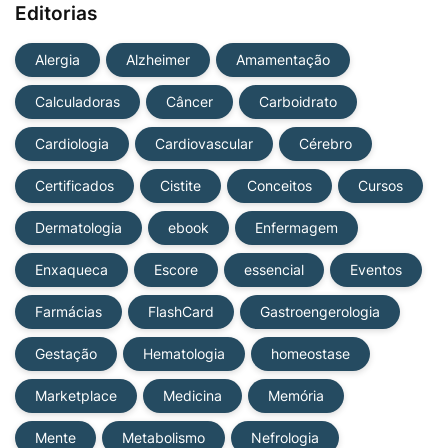
Editorias
Alergia
Alzheimer
Amamentação
Calculadoras
Câncer
Carboidrato
Cardiologia
Cardiovascular
Cérebro
Certificados
Cistite
Conceitos
Cursos
Dermatologia
ebook
Enfermagem
Enxaqueca
Escore
essencial
Eventos
Farmácias
FlashCard
Gastroengerologia
Gestação
Hematologia
homeostase
Marketplace
Medicina
Memória
Mente
Metabolismo
Nefrologia