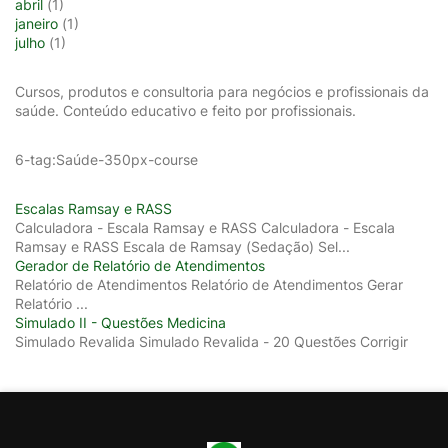
abril
(1)
janeiro
(1)
julho
(1)
Cursos, produtos e consultoria para negócios e profissionais da
saúde. Conteúdo educativo e feito por profissionais.
6-tag:Saúde-350px-course
Escalas Ramsay e RASS
Calculadora - Escala Ramsay e RASS Calculadora - Escala
Ramsay e RASS Escala de Ramsay (Sedação) Sel...
Gerador de Relatório de Atendimentos
Relatório de Atendimentos Relatório de Atendimentos Gerar
Relatório ...
Simulado II - Questões Medicina
Simulado Revalida Simulado Revalida - 20 Questões Corrigir