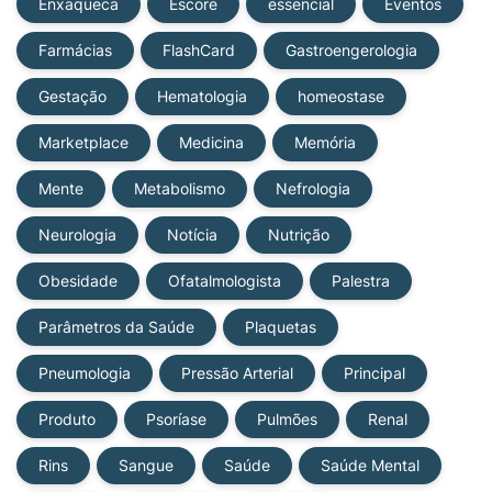
Enxaqueca
Escore
essencial
Eventos
Farmácias
FlashCard
Gastroengerologia
Gestação
Hematologia
homeostase
Marketplace
Medicina
Memória
Mente
Metabolismo
Nefrologia
Neurologia
Notícia
Nutrição
Obesidade
Ofatalmologista
Palestra
Parâmetros da Saúde
Plaquetas
Pneumologia
Pressão Arterial
Principal
Produto
Psoríase
Pulmões
Renal
Rins
Sangue
Saúde
Saúde Mental