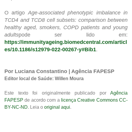
O artigo
Age-associated phenotypic imbalance in
TCD4 and TCD8 cell subsets: comparison between
healthy aged, smokers, COPD patients and young
adults
pode ser lido em:
https://immunityageing.biomedcentral.com/articl
es/10.1186/s12979-022-00267-y#Bib1
.
Por Luciana Constantino | Agência FAPESP
Editor local de Saúde: Willen Moura
Este texto foi originalmente publicado por
Agência
FAPESP
de acordo com a
licença Creative Commons CC-
BY-NC-ND
. Leia o
original aqui
.