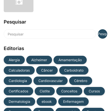
Pesquisar
Editorias
Alergia
Alzheimer
Amamentação
Calculadoras
Câncer
Carboidrato
Cardiologia
Cardiovascular
Cérebro
Certificados
Cistite
Conceitos
Cursos
Dermatologia
ebook
Enfermagem