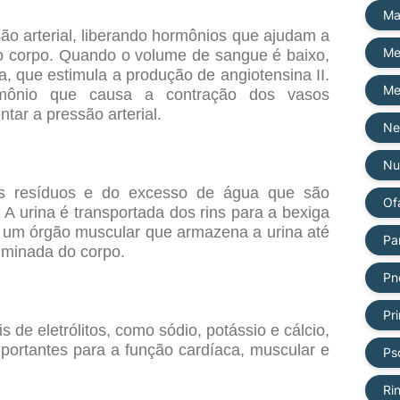
Ma
são arterial, liberando hormônios que ajudam a
Me
o corpo. Quando o volume de sangue é baixo,
a, que estimula a produção de angiotensina II.
Me
mônio que causa a contração dos vasos
tar a pressão arterial.
Ne
Nu
os resíduos e do excesso de água que são
Of
 A urina é transportada dos rins para a bexiga
é um órgão muscular que armazena a urina até
Pa
liminada do corpo.
Pn
Pri
s de eletrólitos, como sódio, potássio e cálcio,
mportantes para a função cardíaca, muscular e
Ps
Ri