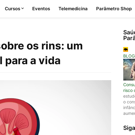
Cursos
Eventos
Telemedicina
Parâmetro Shop
Saú
Par
obre os rins: um
BLOG
 para a vida
Consu
risco
estud
o con
infân
aumen
Sig