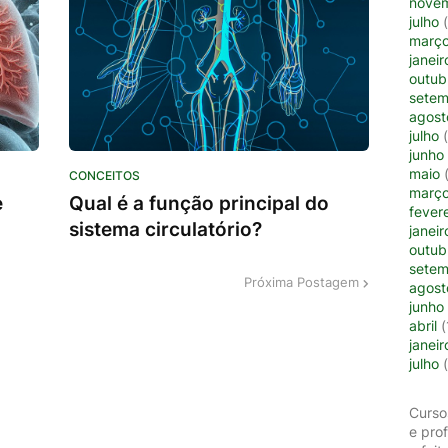
nove
julho
(
març
janeir
outub
setem
agost
julho
(
junho
maio
(
CONCEITOS
març
e
Qual é a função principal do
fevere
sistema circulatório?
janeir
outub
setem
Próxima Postagem
agost
junho
abril
(
janeir
julho
(
Curso
e pro