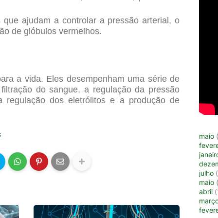
que ajudam a controlar a pressão arterial, o
ão de glóbulos vermelhos.
 para a vida. Eles desempenham uma série de
 filtração do sangue, a regulação da pressão
 a regulação dos eletrólitos e a produção de
s
maio
(
fevere
janeir
deze
julho
(
maio
(
abril
(
març
fevere