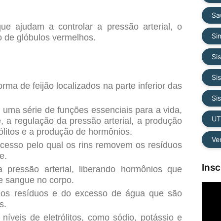
Sa
e ajudam a controlar a pressão arterial, o
Si
 de glóbulos vermelhos.
Si
Si
rma de feijão localizados na parte inferior das
Si
 uma série de funções essenciais para a vida,
UT
e, a regulação da pressão arterial, a produção
rólitos e a produção de hormônios.
Ve
ocesso pelo qual os rins removem os resíduos
e.
Ins
 pressão arterial, liberando hormônios que
e sangue no corpo.
 dos resíduos e do excesso de água que são
s.
níveis de eletrólitos, como sódio, potássio e