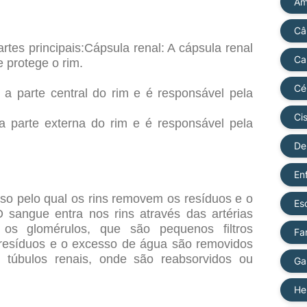
Am
Câ
rtes principais:Cápsula renal: A cápsula renal
Ca
 protege o rim.
Cé
 a parte central do rim e é responsável pela
Cis
 a parte externa do rim e é responsável pela
De
En
sso pelo qual os rins removem os resíduos e o
Es
sangue entra nos rins através das artérias
 os glomérulos, que são pequenos filtros
Fa
s resíduos e o excesso de água são removidos
túbulos renais, onde são reabsorvidos ou
Ga
He