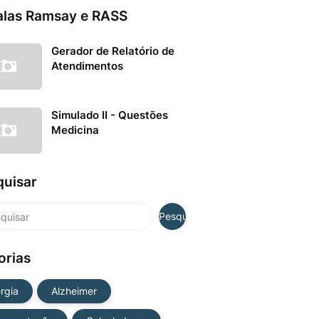
alas Ramsay e RASS
Gerador de Relatório de
Atendimentos
Simulado II - Questões
Medicina
quisar
orias
ergia
Alzheimer