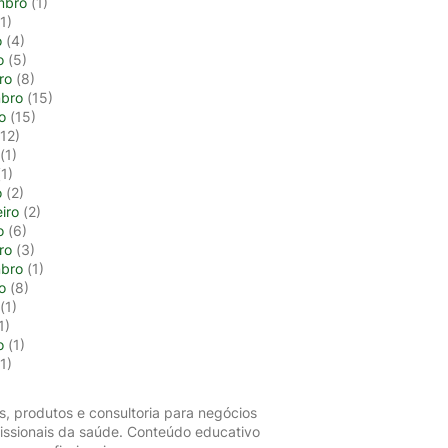
mbro
(1)
1)
o
(4)
o
(5)
ro
(8)
bro
(15)
o
(15)
12)
(1)
1)
o
(2)
iro
(2)
o
(6)
ro
(3)
bro
(1)
o
(8)
(1)
1)
o
(1)
1)
s, produtos e consultoria para negócios
fissionais da saúde. Conteúdo educativo