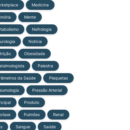
rketplace
Medicina
mória
Mente
tabolismo
Nefrologia
urologia
Notícia
trição
Obesidade
atalmologista
Palestra
râmetros da Saúde
Plaquetas
eumologia
Pressão Arterial
ncipal
Produto
oríase
Pulmões
Renal
ns
Sangue
Saúde