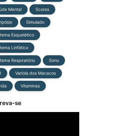
úde Mental
Scores
mpósio
Simulado
stema Esquelético
stema Linfático
stema Respiratório
Sono
I
Varíola dos Macacos
nda
Vitaminas
creva-se