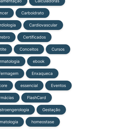
amentação
Calculadoras
ncer
Carboidrato
rdiologia
Cardiovascular
rebro
Certificados
tite
Conceitos
Cursos
rmatologia
ebook
fermagem
Enxaqueca
core
essencial
Eventos
rmácias
FlashCard
stroengerologia
Gestação
matologia
homeostase