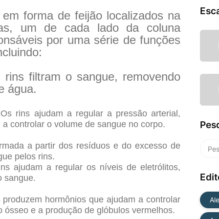
Esc
 em forma de feijão localizados na
stas, um de cada lado da coluna
ponsáveis por uma série de funções
ncluindo:
 rins filtram o sangue, removendo
e água.
Os rins ajudam a regular a pressão arterial,
Pes
 a controlar o volume de sangue no corpo.
ormada a partir dos resíduos e do excesso de
ue pelos rins.
ins ajudam a regular os níveis de eletrólitos,
Edit
o sangue.
s produzem hormônios que ajudam a controlar
Al
mo ósseo e a produção de glóbulos vermelhos.