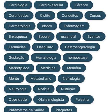
Cardiologia
Cardiovascular
Cérebro
Certificados
Cistite
Conceitos
Cursos
Dermatologia
ebook
Enfermagem
Enxaqueca
Escore
essencial
Eventos
Farmácias
FlashCard
Gastroengerologia
Gestação
Hematologia
homeostase
Marketplace
Medicina
Memória
Mente
Metabolismo
Nefrologia
Neurologia
Notícia
Nutrição
Obesidade
Ofatalmologista
Palestra
Parâmetros da Saúde
Plaquetas