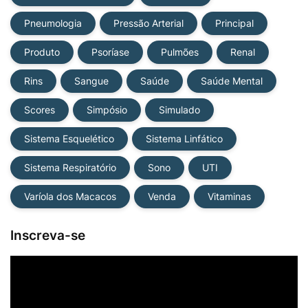
Pneumologia
Pressão Arterial
Principal
Produto
Psoríase
Pulmões
Renal
Rins
Sangue
Saúde
Saúde Mental
Scores
Simpósio
Simulado
Sistema Esquelético
Sistema Linfático
Sistema Respiratório
Sono
UTI
Varíola dos Macacos
Venda
Vitaminas
Inscreva-se