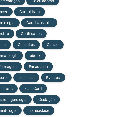
amentação
Calculadoras
ncer
Carboidrato
rdiologia
Cardiovascular
rebro
Certificados
tite
Conceitos
Cursos
rmatologia
ebook
fermagem
Enxaqueca
core
essencial
Eventos
rmácias
FlashCard
stroengerologia
Gestação
matologia
homeostase