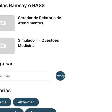
alas Ramsay e RASS
Gerador de Relatório de
Atendimentos
Simulado II - Questões
Medicina
quisar
orias
ergia
Alzheimer