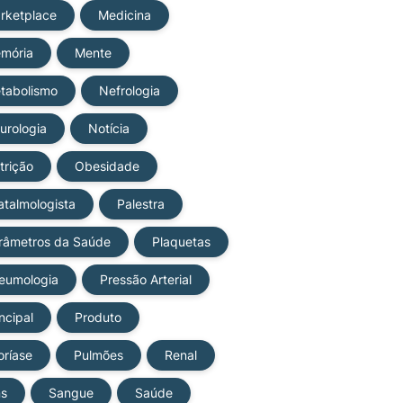
rketplace
Medicina
mória
Mente
tabolismo
Nefrologia
urologia
Notícia
trição
Obesidade
atalmologista
Palestra
râmetros da Saúde
Plaquetas
eumologia
Pressão Arterial
ncipal
Produto
oríase
Pulmões
Renal
ns
Sangue
Saúde