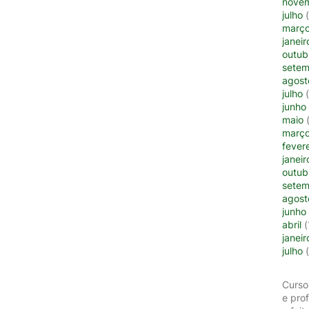
nove
julho
(
març
janeir
outub
setem
agost
julho
(
junho
maio
(
març
fevere
janeir
outub
setem
agost
junho
abril
(
janeir
julho
(
Curso
e pro