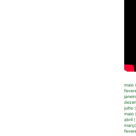
maio
(
fevere
janeir
deze
julho
(
maio
(
abril
(
març
fevere