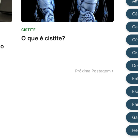
Am
Câ
Ca
CISTITE
O que é cistite?
Cé
 o
Cis
De
Próxima Postagem
En
Es
Fa
Ga
He