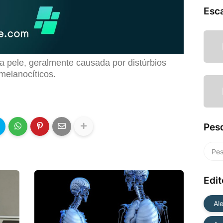
Esc
 pele, geralmente causada por distúrbios
melanocíticos.
Pes
Edit
Al