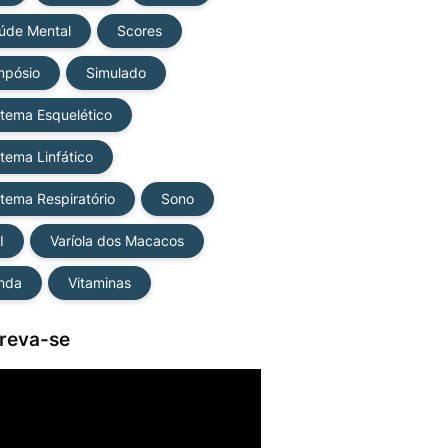
úde Mental
Scores
mpósio
Simulado
stema Esquelético
stema Linfático
stema Respiratório
Sono
I
Varíola dos Macacos
nda
Vitaminas
creva-se